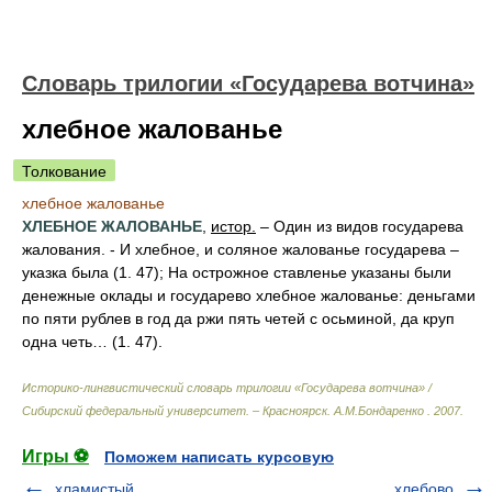
Словарь трилогии «Государева вотчина»
хлебное жалованье
Толкование
хлебное жалованье
ХЛЕБНОЕ ЖАЛОВАНЬЕ
,
истор.
– Один из видов государева
жалования. - И хлебное, и соляное жалованье государева –
указка была (1. 47); На острожное ставленье указаны были
денежные оклады и государево хлебное жалованье: деньгами
по пяти рублев в год да ржи пять четей с осьминой, да круп
одна четь… (1. 47).
Историко-лингвистический словарь трилогии «Государева вотчина» /
Сибирский федеральный университет. – Красноярск
.
А.М.Бондаренко
.
2007
.
Игры ⚽
Поможем написать курсовую
хламистый
хлебово