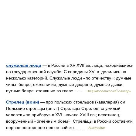
служилые люди
— в России в XV XVII вв. лица, находившиеся
на государственной службе. С середины XVI в. делились на
несколько категорий. Служилые люди «по отечеству»: думные
чины бояре, окольничие, думные дворяне, думные дьяки;
путные бояре стоявшие во главе… …
Энциклопедический словарь
Стрелец (воин)
— про польских стрельцов (кавалерия) см.
Польские стрельцы (англ.) Стрельцы Стрелец служилый
человек «по прибору» в XVI начале XVIII вв.; пехотинец,
вооружённый «огненным боем». Стрельцы в России составили
первое постоянное пешее войско.… …
Википедия