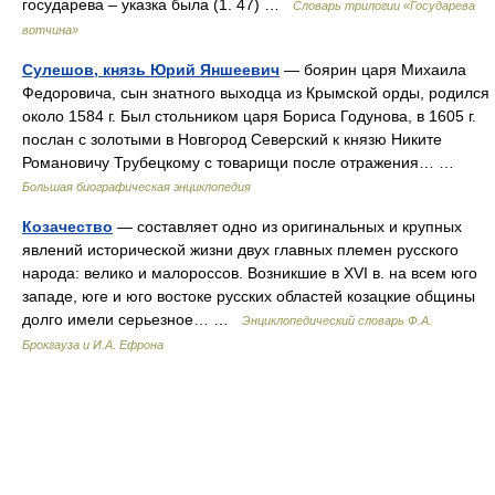
государева – указка была (1. 47) …
Словарь трилогии «Государева
вотчина»
Сулешов, князь Юрий Яншеевич
— боярин царя Михаила
Федоровича, сын знатного выходца из Крымской орды, родился
около 1584 г. Был стольником царя Бориса Годунова, в 1605 г.
послан с золотыми в Новгород Северский к князю Никите
Романовичу Трубецкому с товарищи после отражения… …
Большая биографическая энциклопедия
Козачество
— составляет одно из оригинальных и крупных
явлений исторической жизни двух главных племен русского
народа: велико и малороссов. Возникшие в XVI в. на всем юго
западе, юге и юго востоке русских областей козацкие общины
долго имели серьезное… …
Энциклопедический словарь Ф.А.
Брокгауза и И.А. Ефрона