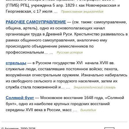
(ГПИБ) РПЦ, учреждена 5 апр. 1829 г. как Новочеркасская и
Георгиевская, с 17 июля …
Православная энциклопедия
РАБОЧЕЕ САМОУПРАВЛЕНИЕ
— (см. также: самоуправление,
община, артель), одно из основополагающих начал
организации труда в Древней Руси. Крестьянство развивалось в
рамках общинного самоуправления, аналогично ему
происходило объединение ремесленников по
профессиональным… …
Русская история
стрельцы
— в Русском государстве XVI начала XVIII вв.
служилые люди, составлявшие постоянное войско; пехота,
вооружённая огнестрельным оружием. Изначально набирались
из свободного сельского и городского населения, затем их
служба стала пожизненной и… …
Энциклопедический словарь
Соляной бунт
— Московское восстание 1648 года, «Соляной
бунт», одно из наиболее крупных городских восстаний
середины XVII века в России, масс …
Википедия
© Академик, 2000-2026